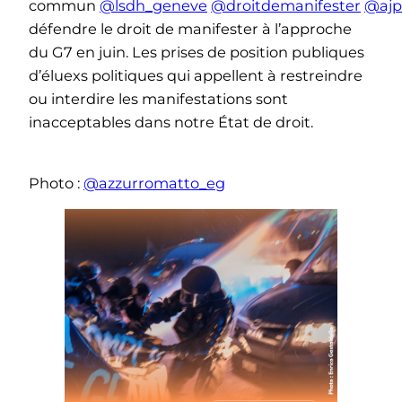
commun
@lsdh_geneve
@droitdemanifester
@ajp
défendre le droit de manifester à l’approche
du G7 en juin. Les prises de position publiques
d’éluexs politiques qui appellent à restreindre
ou interdire les manifestations sont
inacceptables dans notre État de droit.
Photo :
@azzurromatto_eg