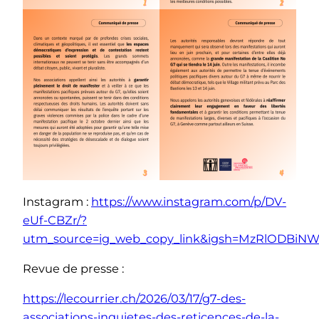
Instagram :
https://www.instagram.com/p/DV-
eUf-CBZr/?
utm_source=ig_web_copy_link&igsh=MzRlODBiNW
Revue de presse :
https://lecourrier.ch/2026/03/17/g7-des-
associations-inquietes-des-reticences-de-la-